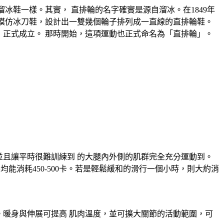
冰鞋一樣。其實， 直排輪的名字確實是源自溜冰。在1849年
模仿冰刀鞋，設計出一雙幾個輪子排列成一直線的直排輪鞋。
ation)簡稱IISA，正式成立。 那時開始，這項運動也正式命名為「直排輪」。
且讓平時很難訓練到 的大腿內外側的肌群完全充分運動到。
能消耗450-500卡。若是輕鬆緩和的滑行一個小時，則大約消
暖身與伸展可提高 肌肉溫度，並可擴大關節的活動範圍，可