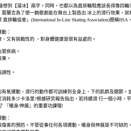
接想到【溜冰】兩字。同時，也都以為直排輪鞋應該長得像四輪溜
‧葛蘭吉為了使一齣歌劇能在舞台上製造出 冰上的滑行效果，就
排輪協會」(International In-Line Skating Associ
運動：
康、又有挑戰性的 ，對身體健康是很有益處的。
血管疾病。
效果。
協調性。
的有氧運動，滑行的動作都可訓練到全身上、下的肌群及關節。並
消耗多少卡洛里?根據研究報告指出，若持續滑 行一個小時，平均
忘了 『暖身/伸展』的重要功課哦!
運動：
與傷害的預防。不管從事任何各項運動，暖身與伸展是不可缺的。