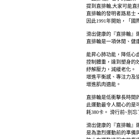
提到直排輪,大家可能直
直排輪的發明者路易士
因此1991年開始，「國際 直
滑出健康的『直排輪』
直排輪是一項休閒、健
能昇心肺功能，降低心
控制體重，達到塑身的
紓解壓力，減緩老化。
增進平衡感、專注力及
增進肌肉適能。
直排輪是低衝擊長時間
此運動最令人關心的是可
耗380卡。 滑行前~別
滑出健康的『直排輪』
是為激烈運動前的準備