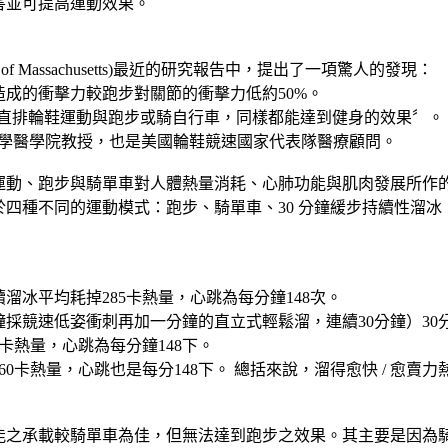
害並可提高運動效果。
ty of Massachusetts)最近的研究報告中，提出了一項驚人的發現：
成的衝擊力較跑步對關節的衝擊力低約50%。
師表示：〝直排輪鞋運動與跑步或騎自行車，同樣都能達到健身的效果〞。
康新大學醫學院教授，也是美國輪鞋競速國家代表隊醫療顧問。
輪運動、跑步與騎單車對人體熱量消耗、心肺功能與肌肉發展所作
於四種不同的運動模式：跑步、騎單車、30 分鐘緩步持續性溜
：
續溜冰平均耗掉285卡熱量，心跳為每分鐘148次。
採競速低姿衝刺再加一分鐘的直立式輕鬆溜，連續30分鐘）30分
0卡熱量，心跳為每分鐘148下。
60卡熱量，心跳也是每分148下。 總括來說，溜得愈快 / 愈賣
能之承載較騎單車為佳，但無法達到跑步之效果。其主要是因為騎