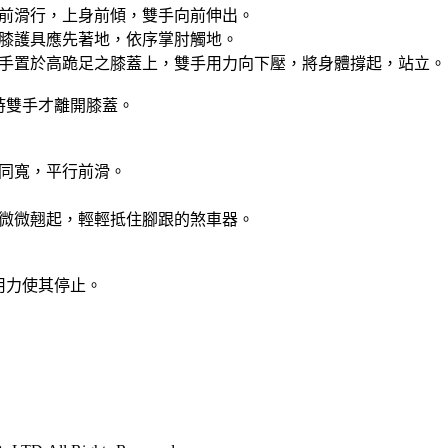
前滑行，上身前傾，雙手向前伸出。
膝護具應先著地，依序掌肘觸地。
手置於高跪足之膝蓋上，雙手用力向下壓，將身體撐起，站立。
時雙手才離開膝蓋。
同寬，平行前滑。
微微翹起，輕輕抵住腳跟的煞車器。
用力使其停止。