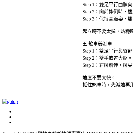
Step 1：
雙足平行曲膝向
Step 2：
向前摔倒時，雙
Step 3：
保持高跪姿，雙
起立時不要太猛，站穩
五.煞車器剎車
Step 1：
雙足平行與臀部
Step 2：
雙手放置大腿。
Step 3：
右腳前伸，腳尖
速度不要太快。
抵住煞車時，先減速再