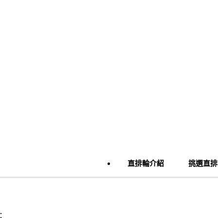
直排輪介紹
挑選直排
：