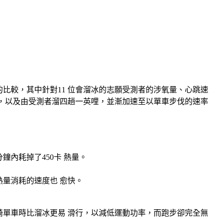
的比較，其中針對11 位會溜冰的志願受測者的涉氧量、心跳速
冰，以及由受測者溜四趟一英哩，並漸加速至以單車步伐的速率
鐘內耗掉了450卡 熱量。
力熱量消耗的速度也 愈快。
單車時比溜冰更易 滑行，以減低運動功率，而跑步卻完全無