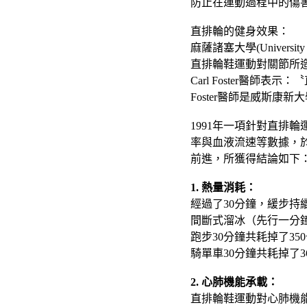
防止在運動過程中的傷
直排輪的健身效果：
麻薩諸塞大學(Universi
直排輪鞋運動對關節所造
Carl Foster醫
Foster醫師是威斯
1991年一項針對直排
率與血液流速等數據，
前進，所獲得結論如下
1. 熱量消耗：
經過了30分鐘，緩步持
間斷式溜冰（先行一分鐘
跑步30分鐘共耗掉了35
騎單車30分鐘共耗掉了3
2. 心肺機能承載：
直排輪鞋運動對心肺機