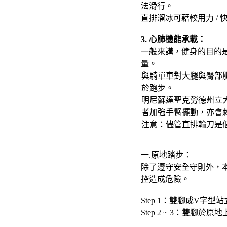
法滑行。
直排溜冰可藉較用力 /
3. 心肺機能承載：
一般來講，健身的目的
量。
與騎單車對大腿與臀部
於跑步。
明尼蘇達聖克勞德州立
者加強手臂擺動，亦會
注意：儘管直排輪刀是
一.原地踏步：
除了遵守安全守則外，
控造成危險。
Step 1：
雙腳成V字型站
Step 2 ~ 3：
雙腳於原地