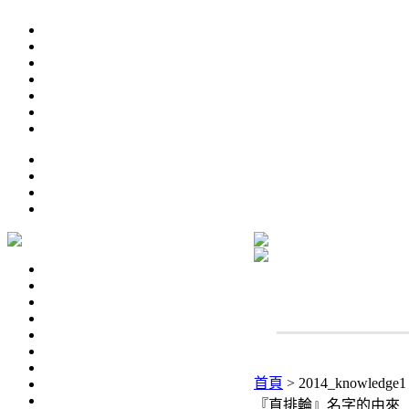
首頁
>
2014_knowledge1
『直排輪』名字的由來 