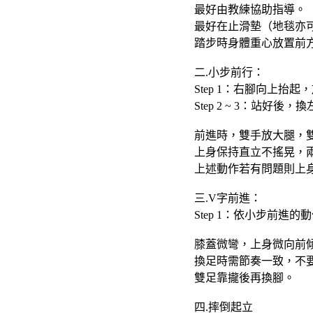
最好
由教練協助指導。
最好在止滑墊（地毯亦
踏步時身體重心放置前
二.小步前行：
Step 1：
右腳向上抬起，
Step 2 ~ 3：
站好後，換
前進時，雙手放大腿，
上身保持直立不搖晃，
上述動作若有問題則上
三.V字前進：
Step 1：
依小步前進的動
膝蓋微彎，上身微向前
換足時需節奏一致，不
雙足靠攏後再換腳。
四.摔倒起立