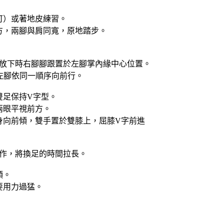
可）或著地皮練習。
方，兩腳與肩同寬，原地踏步。
放下時右腳腳跟置於左腳掌內緣中心位置。
左腳依同一順序向前行。
雙足保持V字型。
兩眼平視前方。
身向前傾，雙手置於雙膝上，屈膝V字前進
作，將換足的時間拉長。
傾。
要用力過猛。